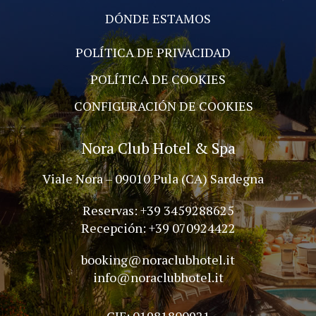
DÓNDE ESTAMOS
POLÍTICA DE PRIVACIDAD
POLÍTICA DE COOKIES
CONFIGURACIÓN DE COOKIES
Nora Club Hotel & Spa
Viale Nora – 09010 Pula (CA) Sardegna
Reservas: +39 3459288625
Recepción: +39 070924422
booking@noraclubhotel.it
info@noraclubhotel.it
CIF: 01981800921