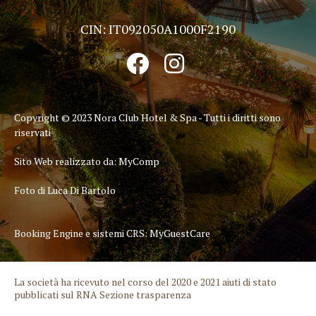
CIN: IT092050A1000F2190
Copyright © 2023 Nora Club Hotel & Spa - Tutti i diritti sono
riservati
Sito Web realizzato da:
MyComp
Foto di Luca Di Bartolo
Booking Engine e sistemi CRS:
MyGuestCare
La società ha ricevuto nel corso del 2020 e 2021 aiuti di stato
pubblicati sul RNA Sezione trasparenza