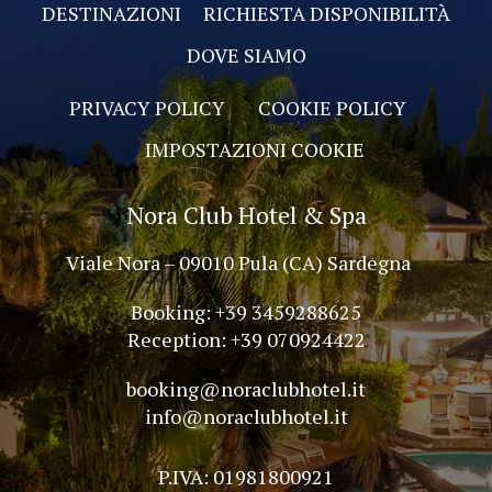
DESTINAZIONI
RICHIESTA DISPONIBILITÀ
DOVE SIAMO
PRIVACY POLICY
COOKIE POLICY
IMPOSTAZIONI COOKIE
Nora Club Hotel & Spa
Viale Nora – 09010 Pula (CA) Sardegna
Booking: +39 3459288625
Reception: +39 070924422
booking@noraclubhotel.it
info@noraclubhotel.it
P.IVA: 01981800921